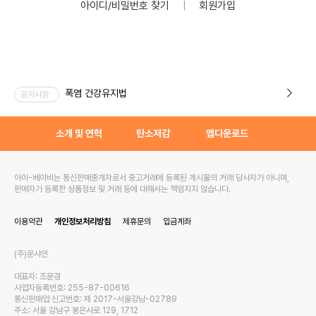
아이디/비밀번호 찾기
｜
회원가입
폭염 건강유지법
공지사항
소개 및 연혁
탄소저감
앱다운로드
아이-베이비는 통신판매중개자로서 중고거래에 등록된 게시물의 거래 당사자가 아니며,
판매자가 등록한 상품정보 및 거래 등에 대해서는 책임지지 않습니다.
이용약관
개인정보처리방침
제휴문의
입금계좌
(주)문샤인
대표자: 조문경
사업자등록번호: 255-87-00616
통신판매업 신고번호: 제 2017-서울강남-02789
주소: 서울 강남구 봉은사로 129, 1712