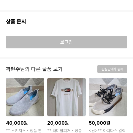
상품 문의
로그인
곽현주
님의 다른 물품 보기
관심판매자 등록
40,000원
20,000원
50,000원
1
** 스케쳐스 - 정품 편
** 타미힐피거 - 정품
<남>** 아디다스 알렉
<