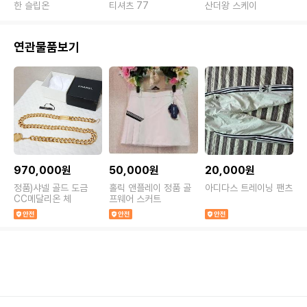
한 슬립온
티셔츠 77
산더왕 스케이
고
연관물품보기
970,000원
50,000원
20,000원
정품)샤넬 골드 도금
홀릭 앤플레이 정품 골
아디다스 트레이닝 팬츠
CC메달리온 체
프웨어 스커트
(