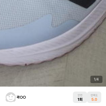
1
/
4
안전
만족도
곽○○
1회
5.0