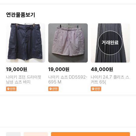
연관물품보기
19,000원
19,000원
48,000원
나이키 조던 드라이핏
나이키 쇼츠 DD5592-
나이키 24.7 플리츠 스
나
남성 쇼츠 바지
695 M
커트 65(
쉬