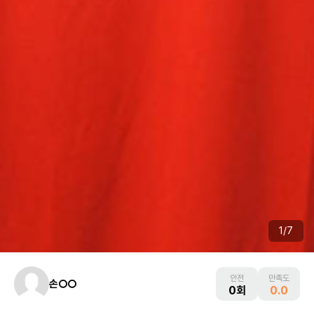
1
/
7
안전
만족도
손○○
0회
0.0