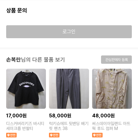
상품 문의
로그인
손복란
님의 다른 물품 보기
관심판매자 등록
17,000원
58,000원
48,000원
디스커버리키즈 바시티
럭키슈에뜨 뒷밴딩 배기
써스데이아일랜드 아트
세미크롭 반팔티
핏 팬츠 38
웍 후드 점퍼 M