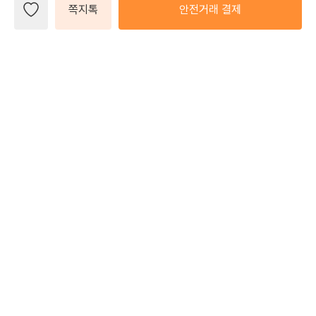
쪽지톡
안전거래 결제
폭염 건강유지법
공지사항