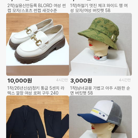
2착)실용신안등록 BLORD 여성 썬
1착)하절기 멋진 체크 와이드 챙 여
캡 모자/스포츠 썬캡 새것수준
성 모자/여성 버킷햇 58
10,000원
3,000원
4시간전
4시간전
1착/26년신상)청키 통굽 5센치 라
1착)남녀공용 가볍고 아주 시원한 순
텍스 깔창 여성 로퍼 구두 240
면 버킷햇 58