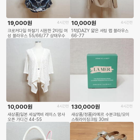
19,000원
10,000원
4시간전
4시간전
크로커다일 하절기 시원한 2타입 여
1착)DAZY 얇은 셔링 랩 블라우스
성 블라우스 55/66/77 상태우수
66-77
10,000원
130,000원
4시간전
4시간전
새상품)일본 세실맥비 레이스 망사
새상품/정품)라메르 수분크림/모이
오픈 가디건 44-55
스춰라이징크림 30ml