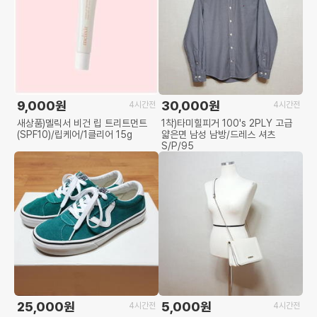
9,000원
30,000원
4시간전
4시간전
새상품)멜릭서 비건 립 트리트먼트
1착)타미힐피거 100's 2PLY 고급
(SPF10)/립케어/1클리어 15g
얇은면 남성 남방/드레스 셔츠
S/P/95
25,000원
5,000원
4시간전
4시간전