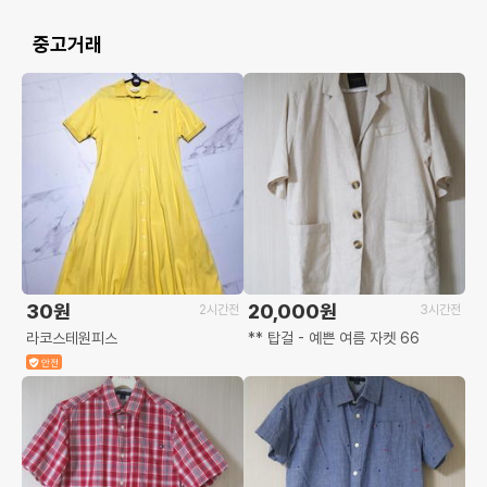
중고거래
30원
20,000원
2시간전
3시간전
라코스테원피스
** 탑걸 - 예쁜 여름 자켓 66
안전