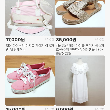
17,000원
35,000원
4시간전
4시간전
일본 다이스키 이지고 강아지 이동가
새상품)스페인 마이폴 프린지 에슈파
방 M 상태우수
드류/수제 천연가죽 여성샌들 230-
볼날씬235
15,000원
6,000원
4시간전
4시간전