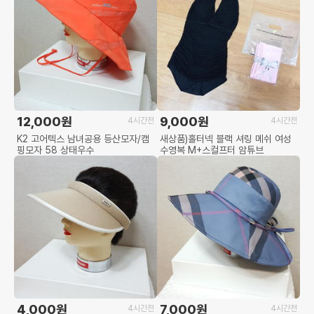
12,000원
9,000원
4시간전
4시간전
K2 고어텍스 남녀공용 등산모자/캠
새상품)홀터넥 블랙 셔링 메쉬 여성
핑모자 58 상태우수
수영복 M+스컬프터 암튜브
4,000원
7,000원
4시간전
4시간전