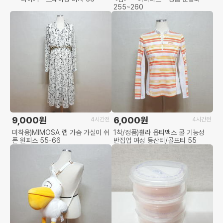
255~260
9,000원
6,000원
4시간전
4시간전
미착용)MIMOSA 랩 가슴 가실이 쉬
1착/정품)휠라 옵티맥스 쿨 기능성
폰 원피스 55-66
반집업 여성 등산티/골프티 55