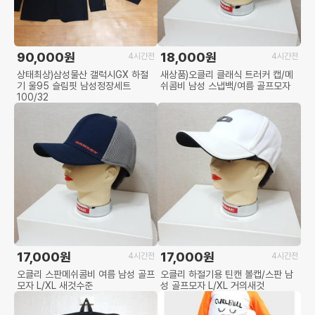
90,000원
18,000원
4시간전
4시간전
상태최상)삼성물산 갤럭시GX 하절
새상품)오클리 클래식 트러커 캡/메
기 울95 슬림핏 남성정장세트
쉬콤비 남성 스냅백/여름 골프모자
100/32
17,000원
17,000원
4시간전
4시간전
오클리 스판메쉬콤비 여름 남성 골프
오클리 하절기용 틴캔 볼캡/스판 남
모자 L/XL 새것수준
성 골프모자 L/XL 거의새것