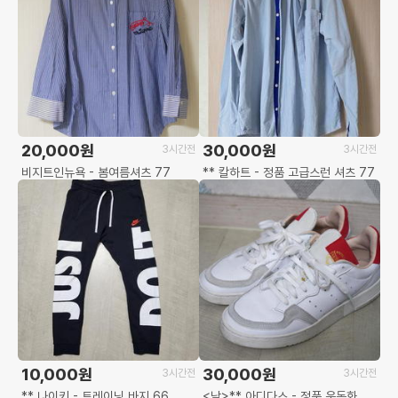
20,000원
30,000원
3시간전
3시간전
비지트인뉴욕 - 봄여름셔츠 77
** 칼하트 - 정품 고급스런 셔츠 77
10,000원
30,000원
3시간전
3시간전
** 나이키 - 트레이닝 바지 66
<남>** 아디다스 - 정품 운동화