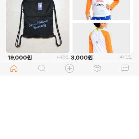
19,000원
3,000원
4시간전
4시간전
택부착 새상품) 서울대 짐색(블랙)
새상품)컬벨&서패스 남여아공용 기
능성 래쉬가드/아동수영복상의 8-9
세