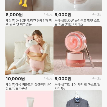
8,000원
8,000원
4시간전
4시간전
새상품) X-TOP 펠리컨 봉제인형 백
새상품)GLOW 클라우드 벨벳 소프
팩(완구 및 비치겸용)
트 퍼프 3개입+케이스
10,000원
8,000원
4시간전
4시간전
새상품)이몽 버블토끼 찹쌀인형 바디
새상품)뮤드 베어 샤인 립 마스크/립
필로우/모찌쿠션
케어 8g