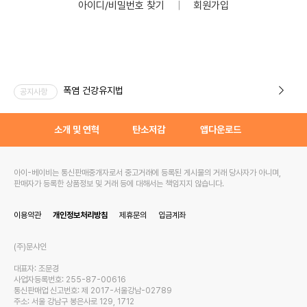
아이디/비밀번호 찾기
｜
회원가입
폭염 건강유지법
공지사항
소개 및 연혁
탄소저감
앱다운로드
아이-베이비는 통신판매중개자로서 중고거래에 등록된 게시물의 거래 당사자가 아니며,
판매자가 등록한 상품정보 및 거래 등에 대해서는 책임지지 않습니다.
이용약관
개인정보처리방침
제휴문의
입금계좌
(주)문샤인
대표자: 조문경
사업자등록번호: 255-87-00616
통신판매업 신고번호: 제 2017-서울강남-02789
주소: 서울 강남구 봉은사로 129, 1712