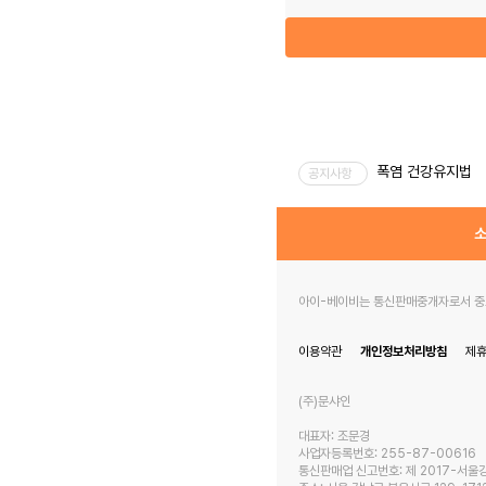
폭염 건강유지법
공지사항
소
아이-베이비는 통신판매중개자로서 중고
이용약관
개인정보처리방침
제
(주)문샤인
대표자: 조문경
사업자등록번호: 255-87-00616
통신판매업 신고번호: 제 2017-서울