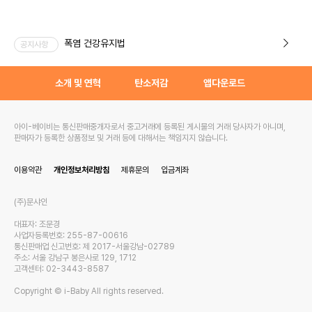
폭염 건강유지법
공지사항
소개 및 연혁
탄소저감
앱다운로드
아이-베이비는 통신판매중개자로서 중고거래에 등록된 게시물의 거래 당사자가 아니며,
판매자가 등록한 상품정보 및 거래 등에 대해서는 책임지지 않습니다.
이용약관
개인정보처리방침
제휴문의
입금계좌
(주)문샤인
대표자: 조문경
사업자등록번호: 255-87-00616
통신판매업 신고번호: 제 2017-서울강남-02789
주소: 서울 강남구 봉은사로 129, 1712
고객센터: 02-3443-8587
Copyright © i-Baby All rights reserved.