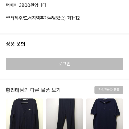
택배비 3800원입니다
***(제주/도서지역추가부담있슴) 과1-12
상품 문의
로그인
황인태
님의 다른 물품 보기
관심판매자 등록