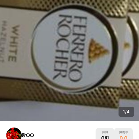
1
/
4
안전
만족도
황○○
0회
0.0