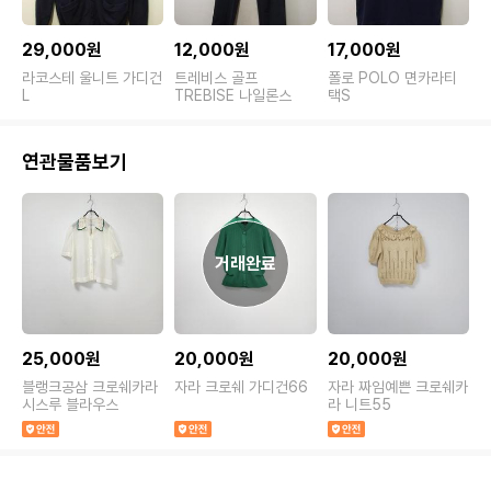
29,000원
12,000원
17,000원
라코스테 울니트 가디건
트레비스 골프
폴로 POLO 면카라티
L
TREBISE 나일론스
택S
연관물품보기
25,000원
20,000원
20,000원
블랭크공삼 크로쉐카라
자라 크로쉐 가디건66
자라 짜임예쁜 크로쉐카
시스루 블라우스
라 니트55
쉐