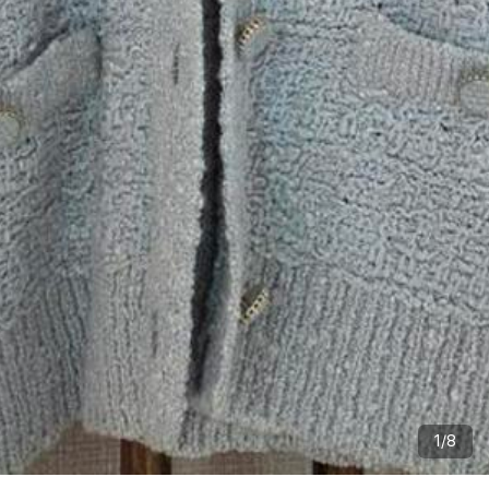
1
/
8