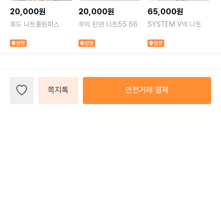
20,000원
20,000원
65,000원
후드 니트롱원피스
무이 린넨 니트55 66
SYSTEM V넥 니트
J
쪽지톡
안전거래 결제