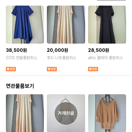
38,500원
20,000원
28,500원
COS 언발롱원피스
후드 니트롱원피스
alto 플레어 롱원피스
S
연관물품보기