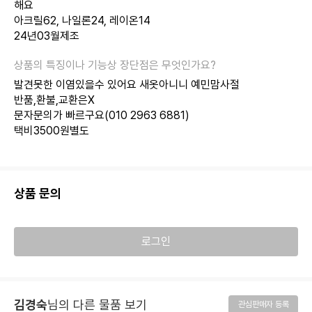
해요
아크릴62, 나일론24, 레이온14
24년03월제조
발견못한 이염있을수 있어요 새옷아니니 예민맘사절
반품,환불,교환은X
문자문의가 빠르구요(010 2963 6881)
택비3500원별도
상품 문의
로그인
김경숙
님의 다른 물품 보기
관심판매자 등록