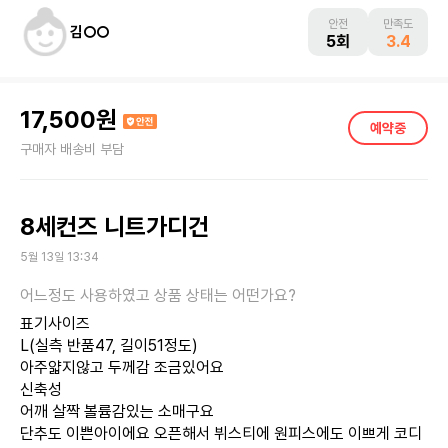
안전
만족도
김○○
5회
3.4
17,500원
구매자 배송비 부담
8세컨즈 니트가디건
5월 13일 13:34
표기사이즈
L(실측 반품47, 길이51정도)
아주얇지않고 두께감 조금있어요
신축성
어깨 살짝 볼륨감있는 소매구요
단추도 이쁜아이에요 오픈해서 뷔스티에 원피스에도 이쁘게 코디