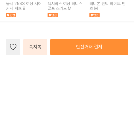
울시 25SS 여성 시어
젝시믹스 여성 테니스
레니본 핀턱 와이드 팬
커서 셔츠 9
골프 스커트 M
츠 M
와
쪽지톡
안전거래 결제