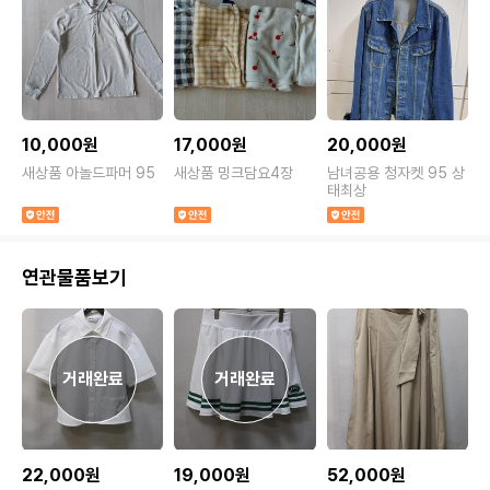
10,000원
17,000원
20,000원
1
새상품 아놀드파머 95
새상품 밍크담요4장
남녀공용 청자켓 95 상
태최상
5
연관물품보기
22,000원
19,000원
52,000원