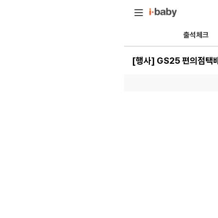
출석체크
[행사] GS25 편의점택