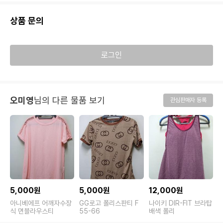
상품 문의
로그인
오미영
님의 다른 물품 보기
관심판매자 등록
5,000원
5,000원
12,000원
7
아니베에프 어깨자수장
GG로고 폴리스판티 F
나이키 DIR-FIT 브라탑
식 면블라우스티
55-66
배색 폴리