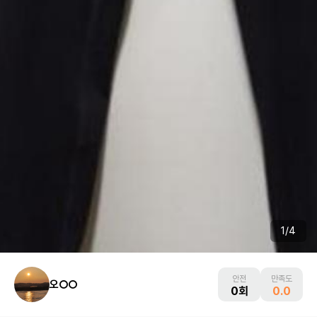
1
/
4
안전
만족도
오○○
0회
0.0