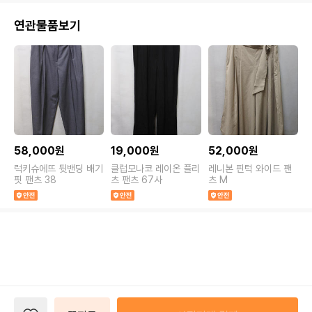
연관물품보기
58,000원
19,000원
52,000원
럭키슈에뜨 뒷밴딩 배기
클럽모나코 레이온 플리
레니본 핀턱 와이드 팬
핏 팬츠 38
츠 팬츠 67사
츠 M
와