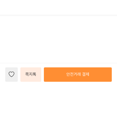
쪽지톡
안전거래 결제