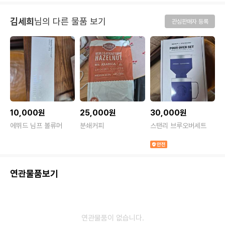
김세희
님의 다른 물품 보기
관심판매자 등록
10,000원
25,000원
30,000원
에뛰드 님프 볼류머
분쇄커피
스탠리 브루오버세트
연관물품보기
연관물품이 없습니다.