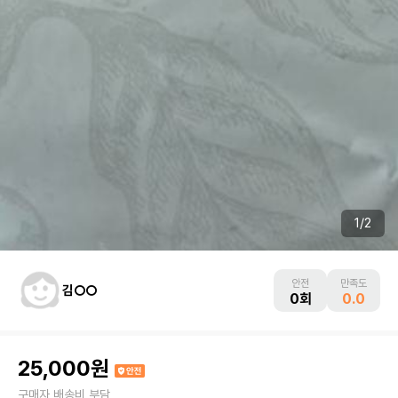
1
/
2
안전
만족도
김○○
0회
0.0
25,000원
구매자 배송비 부담