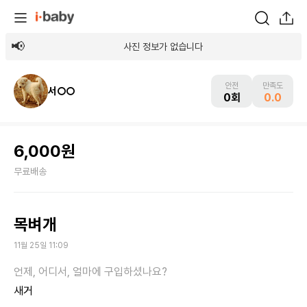
사진 정보가 없습니다
안전
만족도
서○○
0회
0.0
6,000원
무료배송
목벼개
11월 25일 11:09
새거