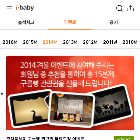
이벤트
출석체크
공지
2016년
2015년
2014년
2013년
2012년
2011년
2010년
픽쳐플레이 구름빵 관람권 무료증정 이벤트
당첨자 발표